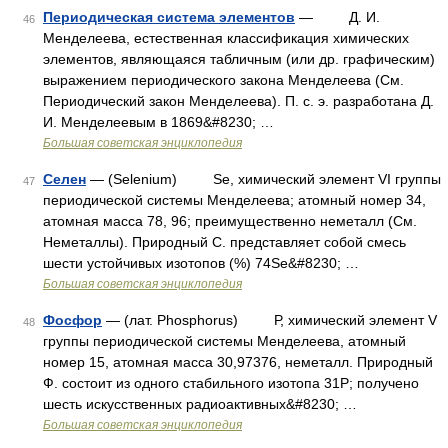
Периодическая система элементов
— Д. И.
46
Менделеева, естественная классификация химических
элементов, являющаяся табличным (или др. графическим)
выражением периодического закона Менделеева (См.
Периодический закон Менделеева). П. с. э. разработана Д.
И. Менделеевым в 1869&#8230; …
Большая советская энциклопедия
Селен
— (Selenium) Se, химический элемент VI группы
47
периодической системы Менделеева; атомный номер 34,
атомная масса 78, 96; преимущественно неметалл (См.
Неметаллы). Природный С. представляет собой смесь
шести устойчивых изотопов (%) 74Se&#8230; …
Большая советская энциклопедия
Фосфор
— (лат. Phosphorus) Р, химический элемент V
48
группы периодической системы Менделеева, атомный
номер 15, атомная масса 30,97376, неметалл. Природный
Ф. состоит из одного стабильного изотопа 31P; получено
шесть искусственных радиоактивных&#8230; …
Большая советская энциклопедия