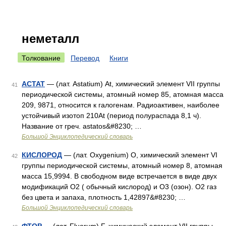
неметалл
Толкование
Перевод
Книги
АСТАТ
— (лат. Astatium) At, химический элемент VII группы
41
периодической системы, атомный номер 85, атомная масса
209, 9871, относится к галогенам. Радиоактивен, наиболее
устойчивый изотоп 210At (период полураспада 8,1 ч).
Название от греч. astatos&#8230; …
Большой Энциклопедический словарь
КИСЛОРОД
— (лат. Oxygenium) О, химический элемент VI
42
группы периодической системы, атомный номер 8, атомная
масса 15,9994. В свободном виде встречается в виде двух
модификаций О2 ( обычный кислород) и О3 (озон). О2 газ
без цвета и запаха, плотность 1,42897&#8230; …
Большой Энциклопедический словарь